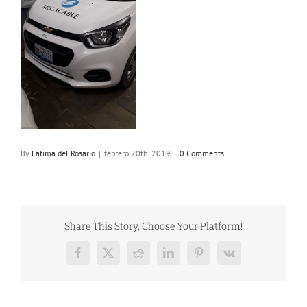
By
Fatima del Rosario
|
febrero 20th, 2019
|
0 Comments
Share This Story, Choose Your Platform!
Facebook
X
Reddit
LinkedIn
Pinterest
Vk