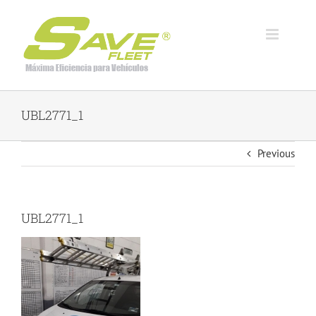
Skip
to
content
UBL2771_1
Previous
UBL2771_1