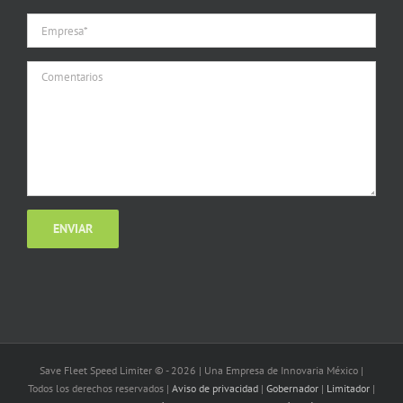
Save Fleet Speed Limiter © -
2026 | Una Empresa de Innovaria México |
Todos los derechos reservados |
Aviso de privacidad
|
Gobernador
|
Limitador
|