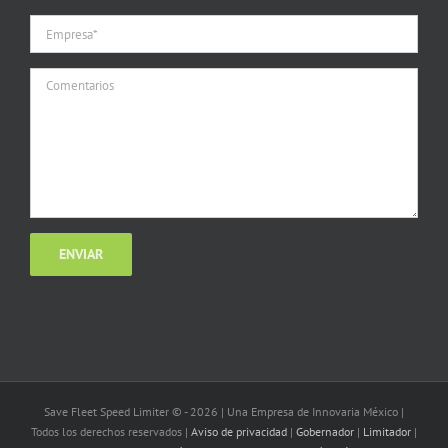
Save Fleet Speed Limiter © -
2026 | Una Empresa de Innovaria México |
Todos los derechos reservados |
Aviso de privacidad
|
Gobernador
|
Limitador
|