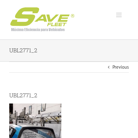
Skip
to
content
UBL2771_2
Previous
UBL2771_2