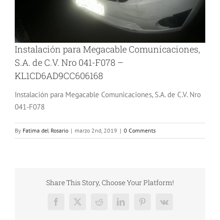
Instalación para Megacable Comunicaciones,
S.A. de C.V. Nro 041-F078 –
KL1CD6AD9CC606168
Instalación para Megacable Comunicaciones, S.A. de C.V. Nro
041-F078
By
Fatima del Rosario
|
marzo 2nd, 2019
|
0 Comments
Share This Story, Choose Your Platform!
Facebook
X
Reddit
LinkedIn
Pinterest
Vk