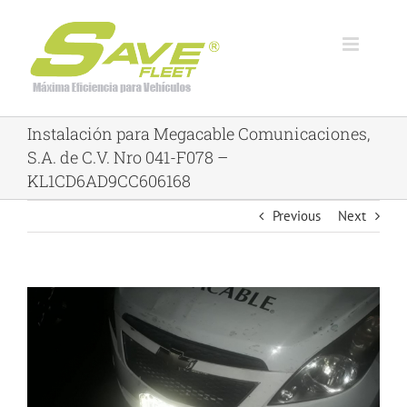
Skip
to
content
Instalación para Megacable Comunicaciones,
S.A. de C.V. Nro 041-F078 –
KL1CD6AD9CC606168
Previous
Next
View
Larger
Image