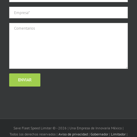
Save Fleet Speed Limiter © -
2026 | Una Empresa de Innovaria México |
Todos los derechos reservados |
Aviso de privacidad
|
Gobernador
|
Limitador
|