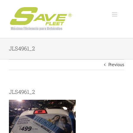
Skip
to
content
JLS4961_2
Previous
JLS4961_2