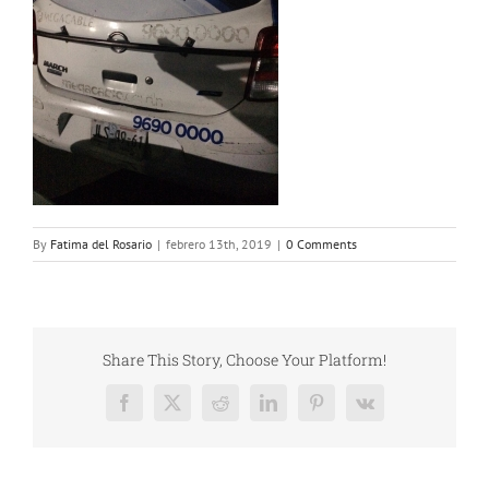
By
Fatima del Rosario
|
febrero 13th, 2019
|
0 Comments
Share This Story, Choose Your Platform!
Facebook
X
Reddit
LinkedIn
Pinterest
Vk