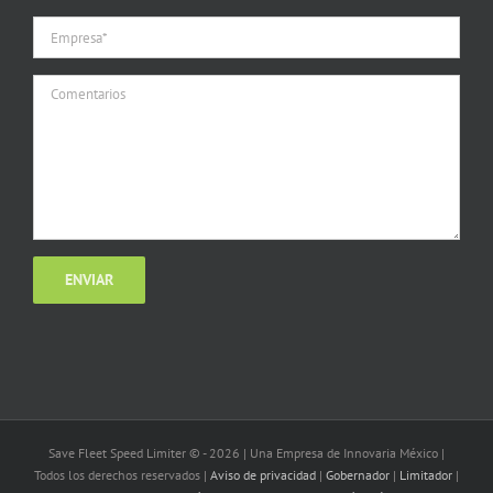
Save Fleet Speed Limiter © -
2026 | Una Empresa de Innovaria México |
Todos los derechos reservados |
Aviso de privacidad
|
Gobernador
|
Limitador
|