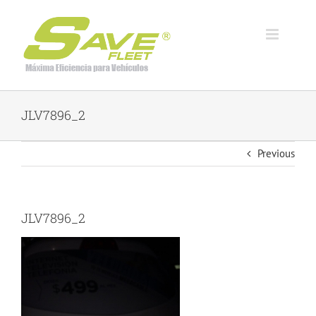
Skip
to
content
JLV7896_2
Previous
JLV7896_2