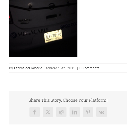
By
Fatima del Rosario
|
febrero 13th, 2019
|
0 Comments
Share This Story, Choose Your Platform!
Facebook
X
Reddit
LinkedIn
Pinterest
Vk