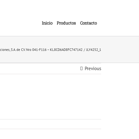
Inicio
Productos
Contacto
ciones, S.A. de C.V. Nro 041-F116 – KL8CD6AD8FC747142
JLY4252_1
Previous