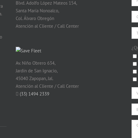
Blvd. Adolfo López Mateos 154,
ra
Santa María Nonoalco,
.
Col. Álvaro Obregón
Atención al Cliente / Call Center
do
¿Q
Av. Niño Obrero 634,
Jardín de San Ignacio,
45040 Zapopan, Jal.
Atención al Cliente / Call Center
(33) 1494 2339