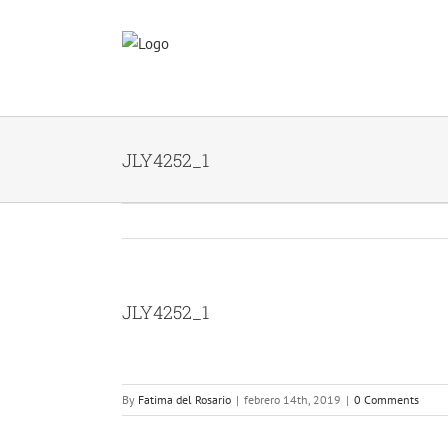
Skip
to
content
JLY4252_1
JLY4252_1
By
Fatima del Rosario
|
febrero 14th, 2019
|
0 Comments