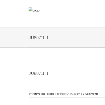
Skip
to
content
JU80711_1
JU80711_1
By
Fatima del Rosario
|
febrero 14th, 2019
|
0 Comments