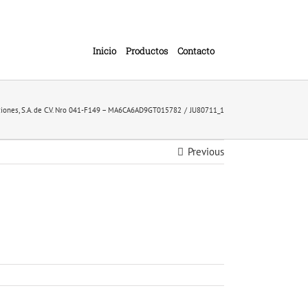
Inicio
Productos
Contacto
ciones, S.A. de C.V. Nro 041-F149 – MA6CA6AD9GT015782
JU80711_1
Previous