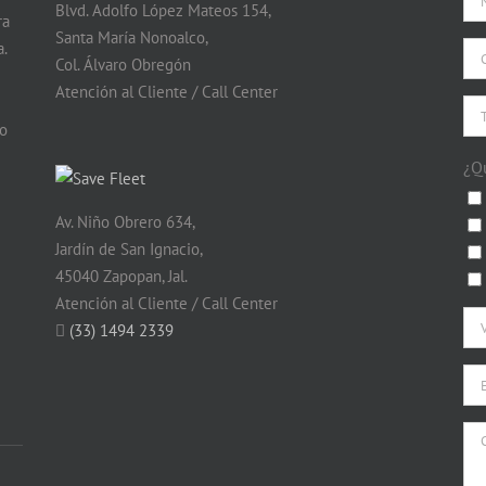
Blvd. Adolfo López Mateos 154,
ra
Santa María Nonoalco,
.
Col. Álvaro Obregón
Atención al Cliente / Call Center
do
¿Q
Av. Niño Obrero 634,
Jardín de San Ignacio,
45040 Zapopan, Jal.
Atención al Cliente / Call Center
(33) 1494 2339