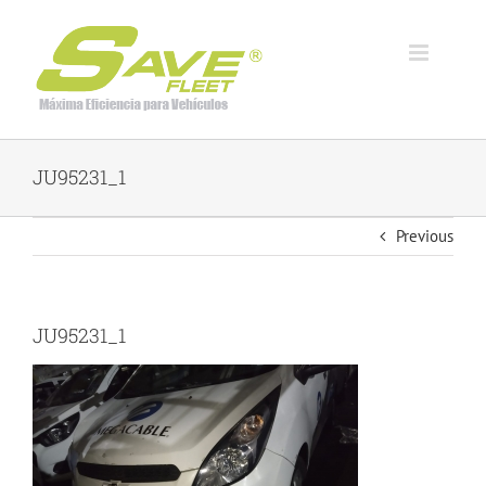
Skip
to
content
JU95231_1
Previous
JU95231_1