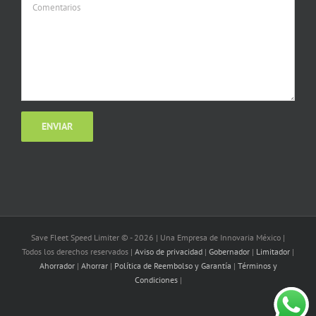
Save Fleet Speed Limiter © -
2026 | Una Empresa de Innovaria México |
Todos los derechos reservados |
Aviso de privacidad
|
Gobernador
|
Limitador
|
Ahorrador
|
Ahorrar
|
Política de Reembolso y Garantía
|
Términos y
Condiciones
|