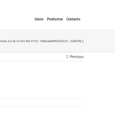
Inicio
Productos
Contacto
ciones, S.A. de C.V. Nro 041-F170 – MA6CA6AD9GT016155
JU80709_1
Previous