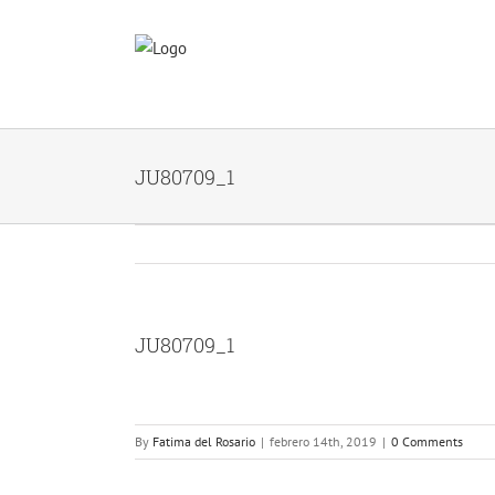
Skip
to
content
JU80709_1
JU80709_1
By
Fatima del Rosario
|
febrero 14th, 2019
|
0 Comments