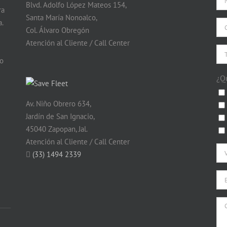
Blvd. Adolfo López Mateos 154,
ra
Santa María Nonoalco,
.
Col. Álvaro Obregón
Atención al Cliente / Call Center
do
¿Q
Av. Niño Obrero 634,
Jardín de San Ignacio,
45040 Zapopan, Jal.
Atención al Cliente / Call Center
(33) 1494 2339