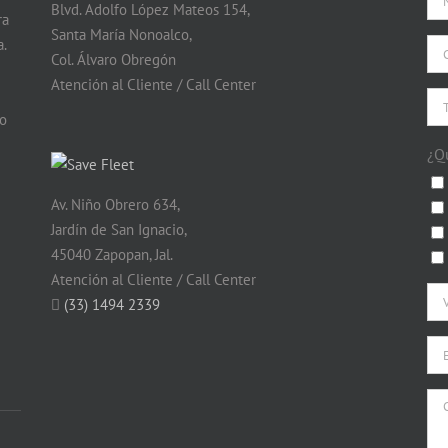
Blvd. Adolfo López Mateos 154,
ra
Santa María Nonoalco,
.
Col. Álvaro Obregón
Atención al Cliente / Call Center
do
¿Q
Av. Niño Obrero 634,
Jardín de San Ignacio,
45040 Zapopan, Jal.
Atención al Cliente / Call Center
(33) 1494 2339