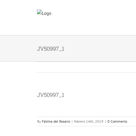
Skip
to
content
JV50997_1
JV50997_1
By
Fatima del Rosario
|
febrero 14th, 2019
|
0 Comments