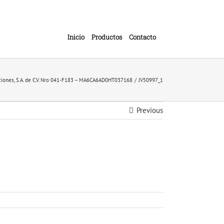
Inicio
Productos
Contacto
ciones, S.A. de C.V. Nro 041-F183 – MA6CA6AD0HT037168
JV50997_1
Previous