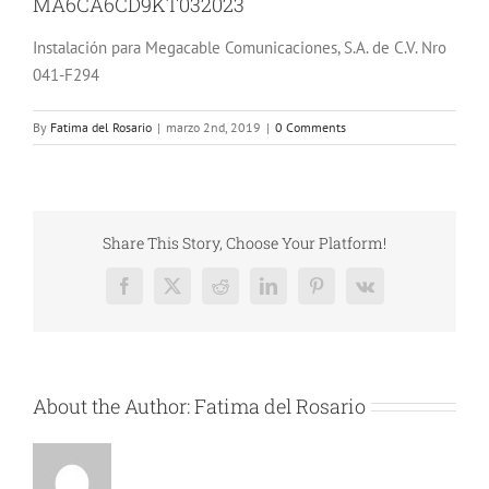
MA6CA6CD9KT032023
Instalación para Megacable Comunicaciones, S.A. de C.V. Nro
041-F294
By
Fatima del Rosario
|
marzo 2nd, 2019
|
0 Comments
Share This Story, Choose Your Platform!
Facebook
X
Reddit
LinkedIn
Pinterest
Vk
About the Author:
Fatima del Rosario