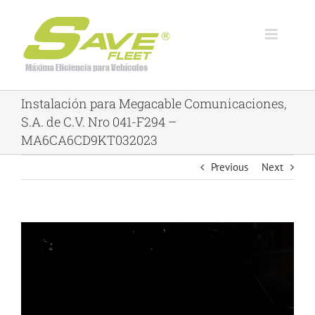
Skip
to
content
Instalación para Megacable Comunicaciones,
S.A. de C.V. Nro 041-F294 –
MA6CA6CD9KT032023
Previous
Next
View
Larger
Image