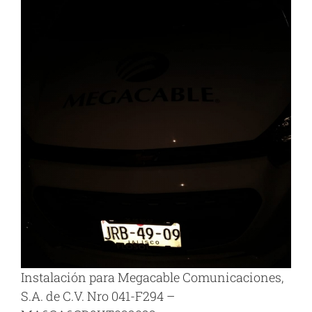
Instalación para Megacable Comunicaciones,
S.A. de C.V. Nro 041-F294 –