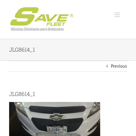
Skip
to
content
JLG8614_1
Previous
JLG8614_1