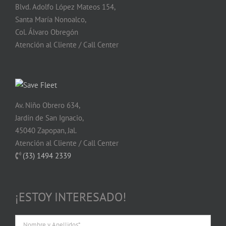
Blvd. Adolfo López Mateos 154,
Santa María Nonoalco,
Col. Álvaro Obregón
Atención al Cliente / Call Center
Av. Niño Obrero 634,
Jardín de San Ignacio,
45040 Zapopan, Jal.
Atención al Cliente / Call Center
(33) 1494 2339
¡ESTOY INTERESADO!