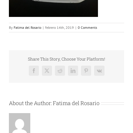
By
Fatima del Rosario
|
febrero 14th, 2019
|
0 Comments
Share This Story, Choose Your Platform!
Facebook
X
Reddit
LinkedIn
Pinterest
Vk
About the Author:
Fatima del Rosario