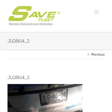
Skip
to
content
JLG8614_2
Previous
JLG8614_2