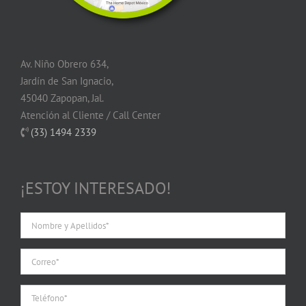
Av. Niño Obrero 634,
Jardín de San Ignacio,
45040 Zapopan, Jal.
Atención al Cliente / Call Center
(33) 1494 2339
¡ESTOY INTERESADO!