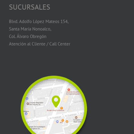
SUCURSALES
Blvd. Adolfo López Mateos 154,
Santa María Nonoalco,
Col. Álvaro Obregón
Atención al Cliente / Call Center