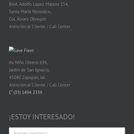
Blvd. Adolfo López Mateos 154,
Santa María Nonoalco,
Col. Álvaro Obregón
Atención al Cliente / Call Center
Av. Niño Obrero 634,
Jardín de San Ignacio,
45040 Zapopan, Jal.
Atención al Cliente / Call Center
(33) 1494 2339
¡ESTOY INTERESADO!