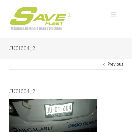
Skip
to
content
JU01604_2
Previous
JU01604_2