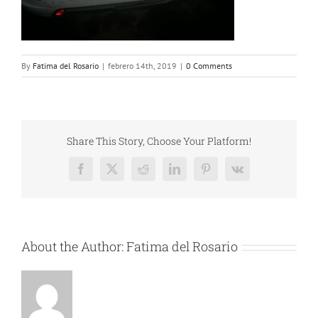
By
Fatima del Rosario
|
febrero 14th, 2019
|
0 Comments
Share This Story, Choose Your Platform!
Facebook
X
Reddit
LinkedIn
Pinterest
Vk
About the Author:
Fatima del Rosario