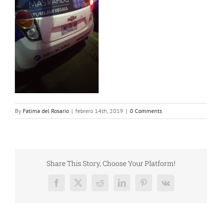
By
Fatima del Rosario
|
febrero 14th, 2019
|
0 Comments
Share This Story, Choose Your Platform!
Facebook
X
Reddit
LinkedIn
Pinterest
Vk