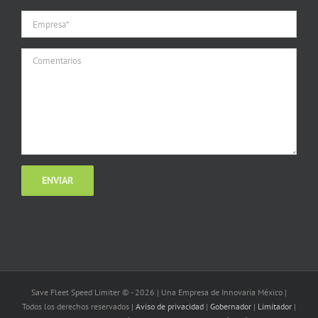
Save Fleet Speed Limiter © -
2026 | Una Empresa de Innovaria México |
Todos los derechos reservados |
Aviso de privacidad
|
Gobernador
|
Limitador
|