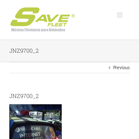
Skip
to
content
JNZ9700_2
Previous
JNZ9700_2