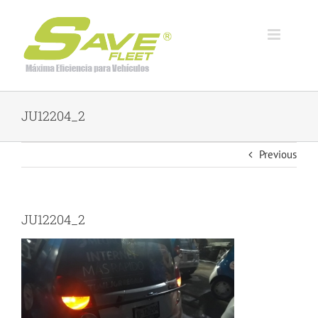
Skip
to
content
JU12204_2
Previous
JU12204_2