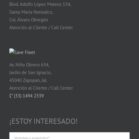
Blvd. Adolfo López Mateos 154,
Santa María Nonoalco,
Col. Álvaro Obregón
Atención al Cliente / Call Center
Av. Niño Obrero 634,
Jardín de San Ignacio,
45040 Zapopan, Jal.
Atención al Cliente / Call Center
(33) 1494 2339
¡ESTOY INTERESADO!