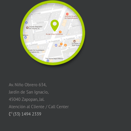
Av. Niño Obrero 634,
Jardín de San Ignacio,
45040 Zapopan, Jal.
Atención al Cliente / Call Center
(33) 1494 2339