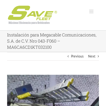
Skip
to
content
Instalación para Megacable Comunicaciones,
S.A. de C.V. Nro 043-F060 –
MA6CA6CD1KT032100
Previous
Next
View
Larger
Image