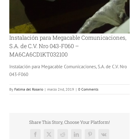
Instalación para Megacable Comunicaciones,
S.A. de C.V. Nro 043-F060 –
MA6CA6CD1KT032100
Instalación para Megacable Comunicaciones, S.A. de C.V. Nro
043-F060
By
Fatima del Rosario
|
marzo 2nd, 2019
|
0 Comments
Share This Story, Choose Your Platform!
Facebook
X
Reddit
LinkedIn
Pinterest
Vk