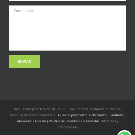
Save Fleet Speed Limiter © -
2026 | Una Empresa de Innovaria México |
Todos los derechos reservados |
Aviso de privacidad
|
Gobernador
|
Limitador
|
Ahorrador
|
Ahorrar
|
Política de Reembolso y Garantía
|
Términos y
Condiciones
|