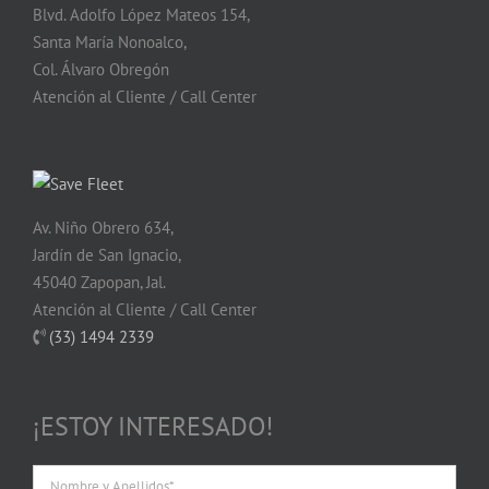
Blvd. Adolfo López Mateos 154,
Santa María Nonoalco,
Col. Álvaro Obregón
Atención al Cliente / Call Center
Av. Niño Obrero 634,
Jardín de San Ignacio,
45040 Zapopan, Jal.
Atención al Cliente / Call Center
(33) 1494 2339
¡ESTOY INTERESADO!