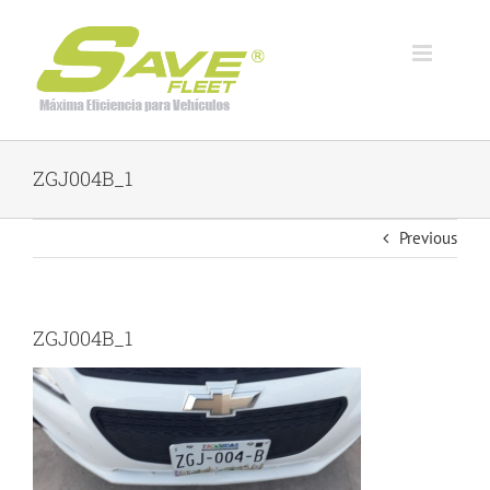
Skip
to
content
ZGJ004B_1
Previous
ZGJ004B_1