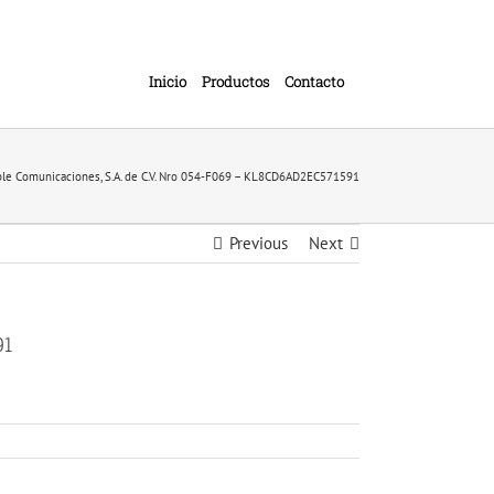
Inicio
Productos
Contacto
ble Comunicaciones, S.A. de C.V. Nro 054-F069 – KL8CD6AD2EC571591
Previous
Next
91