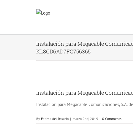
Skip
to
content
Instalación para Megacable Comunicaci
KL8CD6AD7FC756365
Instalación para Megacable Comunicac
View
Larger
Instalación para Megacable Comunicaciones, S.A. d
Image
By
Fatima del Rosario
|
marzo 2nd, 2019
|
0 Comments