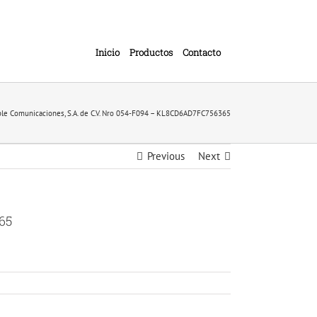
Inicio
Productos
Contacto
ble Comunicaciones, S.A. de C.V. Nro 054-F094 – KL8CD6AD7FC756365
Previous
Next
65