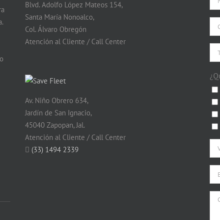
Blvd. Adolfo López Mateos 154,
ra
Santa María Nonoalco,
.
Col. Álvaro Obregón
Atención al Cliente / Call Center
do
¿Q
Av. Niño Obrero 634,
Jardín de San Ignacio,
45040 Zapopan, Jal.
Atención al Cliente / Call Center
(33) 1494 2339