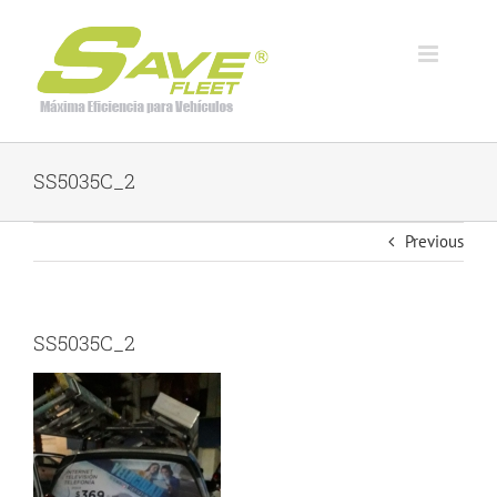
Skip
to
content
SS5035C_2
Previous
SS5035C_2