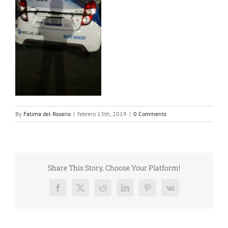
By
Fatima del Rosario
|
febrero 13th, 2019
|
0 Comments
Share This Story, Choose Your Platform!
Facebook
X
Reddit
LinkedIn
Pinterest
Vk