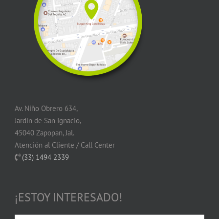
Av. Niño Obrero 634,
Jardín de San Ignacio,
45040 Zapopan, Jal.
Atención al Cliente / Call Center
(33) 1494 2339
¡ESTOY INTERESADO!