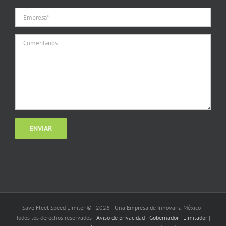
Save Fleet Speed Limiter © -
2026 | Una Empresa de Innovaria México |
Todos los derechos reservados |
Aviso de privacidad
|
Gobernador
|
Limitador
|