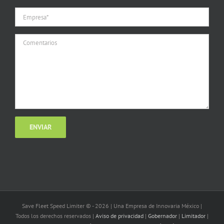
Save Fleet Speed Limiter © -
2026 | Una Empresa de Innovaria México |
Todos los derechos reservados |
Aviso de privacidad
|
Gobernador
|
Limitador
|