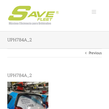
Skip
to
content
UPH784A_2
Previous
UPH784A_2