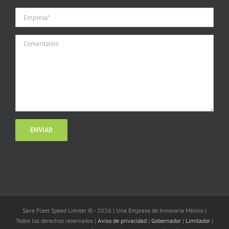
Save Fleet Speed Limiter © -
2026 | Una Empresa de Innovaria México |
Todos los derechos reservados |
Aviso de privacidad
|
Gobernador
|
Limitador
|