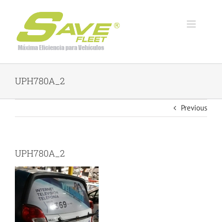
Skip
to
content
UPH780A_2
Previous
UPH780A_2