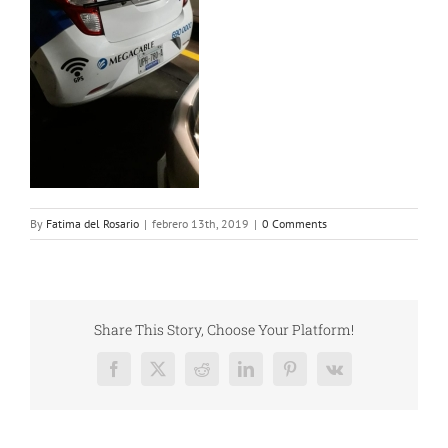
By
Fatima del Rosario
|
febrero 13th, 2019
|
0 Comments
Share This Story, Choose Your Platform!
Facebook
X
Reddit
LinkedIn
Pinterest
Vk