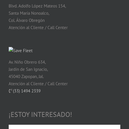
Blvd. Adolfo López Mateos 154,
Santa María Nonoalco,
Col. Álvaro Obregón
Atención al Cliente / Call Center
Av. Niño Obrero 634,
Jardín de San Ignacio,
45040 Zapopan, Jal.
Atención al Cliente / Call Center
(33) 1494 2339
¡ESTOY INTERESADO!