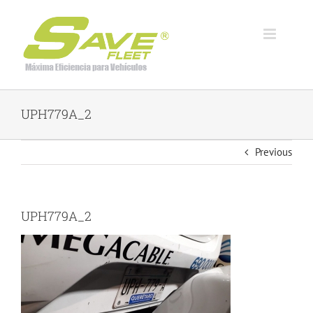
Skip
to
content
UPH779A_2
Previous
UPH779A_2