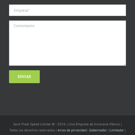
Save Fleet Speed Limiter © -
2026 | Una Empresa de Innovaria México |
Todos los derechos reservados |
Aviso de privacidad
|
Gobernador
|
Limitador
|