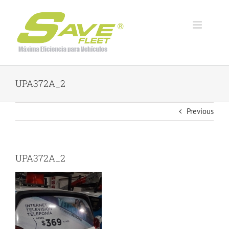
Skip
to
content
UPA372A_2
Previous
UPA372A_2