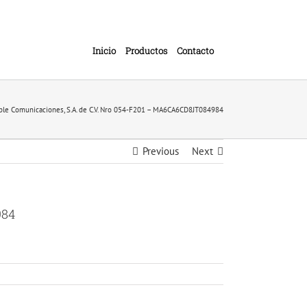
Inicio
Productos
Contacto
able Comunicaciones, S.A. de C.V. Nro 054-F201 – MA6CA6CD8JT084984
Previous
Next
984