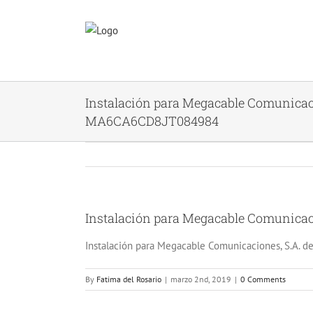
Skip
to
content
Instalación para Megacable Comunicaci
MA6CA6CD8JT084984
Instalación para Megacable Comunicac
View
Larger
Instalación para Megacable Comunicaciones, S.A. d
Image
By
Fatima del Rosario
|
marzo 2nd, 2019
|
0 Comments