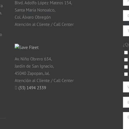
Blvd. Adolfo López Mateos 154,
ra
Santa María Nonoalco,
.
Col. Álvaro Obregón
Atención al Cliente / Call Center
do
¿Q
Av. Niño Obrero 634,
Jardín de San Ignacio,
45040 Zapopan, Jal.
Atención al Cliente / Call Center
(33) 1494 2339