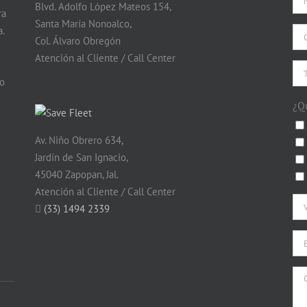
Blvd. Adolfo López Mateos 154,
ra
Santa María Nonoalco,
.
Col. Álvaro Obregón
Atención al Cliente / Call Center
do
¿Q
Av. Niño Obrero 634,
Jardín de San Ignacio,
45040 Zapopan, Jal.
Atención al Cliente / Call Center
(33) 1494 2339