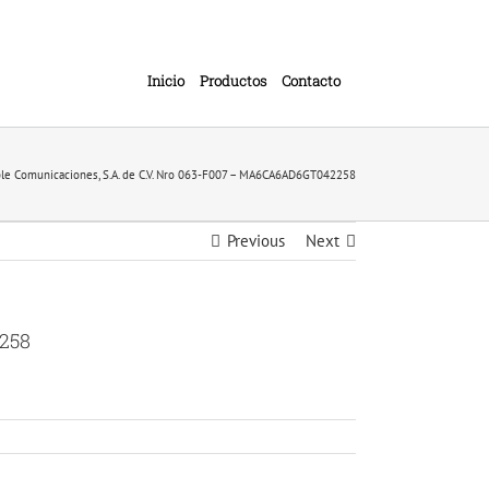
Inicio
Productos
Contacto
ble Comunicaciones, S.A. de C.V. Nro 063-F007 – MA6CA6AD6GT042258
Previous
Next
2258