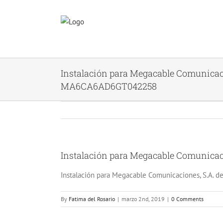
Skip
to
content
Instalación para Megacable Comunicaci
MA6CA6AD6GT042258
Instalación para Megacable Comunica
View
Larger
Instalación para Megacable Comunicaciones, S.A. d
Image
By
Fatima del Rosario
|
marzo 2nd, 2019
|
0 Comments