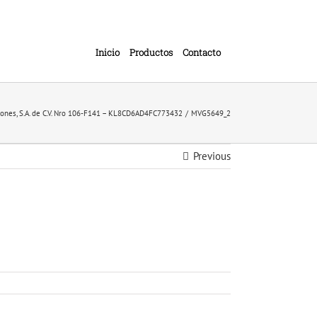
Inicio
Productos
Contacto
iones, S.A. de C.V. Nro 106-F141 – KL8CD6AD4FC773432
MVG5649_2
Previous