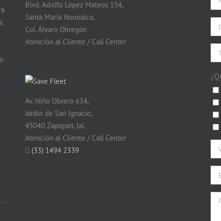
Blvd. Adolfo López Mateos 154,
ra
Santa María Nonoalco,
.
Col. Álvaro Obregón
Atención al Cliente / Call Center
do
¿Q
Av. Niño Obrero 634,
Jardín de San Ignacio,
45040 Zapopan, Jal.
Atención al Cliente / Call Center
(33) 1494 2339