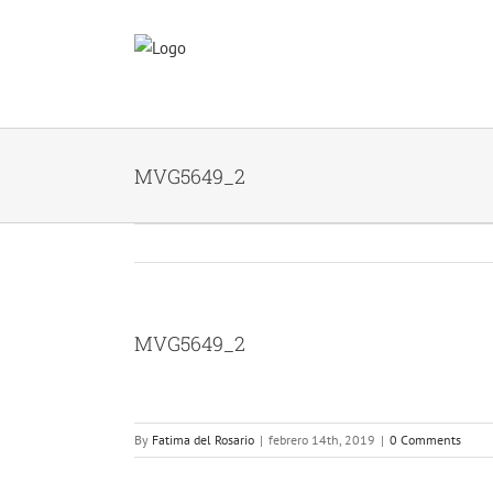
Skip
to
content
MVG5649_2
MVG5649_2
By
Fatima del Rosario
|
febrero 14th, 2019
|
0 Comments