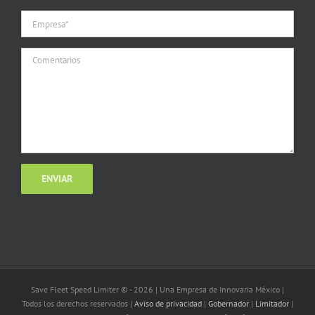
Save Fleet Speed Limiter © -
2026 | Una Empresa de Innovaria México |
Todos los derechos reservados |
Aviso de privacidad
|
Gobernador
|
Limitador
|