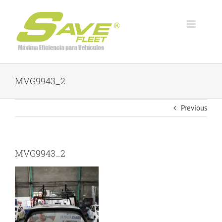
Skip
to
content
MVG9943_2
Previous
MVG9943_2