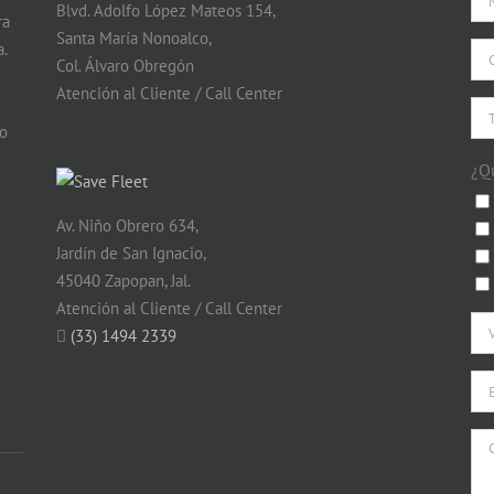
Blvd. Adolfo López Mateos 154,
ra
Santa María Nonoalco,
.
Col. Álvaro Obregón
Atención al Cliente / Call Center
do
¿Q
Av. Niño Obrero 634,
Jardín de San Ignacio,
45040 Zapopan, Jal.
Atención al Cliente / Call Center
(33) 1494 2339