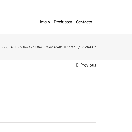
Inicio
Productos
Contacto
iones, S.A. de C.V. Nro 173-F042 – MA6CA6AD5HT037165
FC5944A_2
Previous