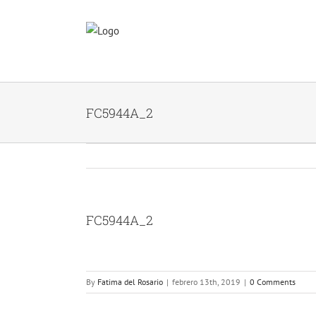
Skip
to
content
FC5944A_2
FC5944A_2
By
Fatima del Rosario
|
febrero 13th, 2019
|
0 Comments