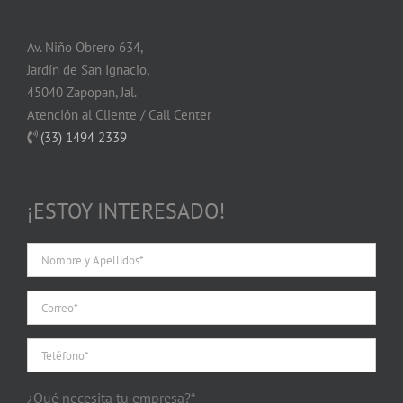
Av. Niño Obrero 634,
Jardín de San Ignacio,
45040 Zapopan, Jal.
Atención al Cliente / Call Center
(33) 1494 2339
¡ESTOY INTERESADO!
¿Qué necesita tu empresa?*