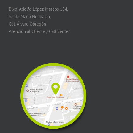
Blvd. Adolfo López Mateos 154,
Santa María Nonoalco,
Col. Álvaro Obregón
Atención al Cliente / Call Center