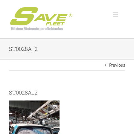
Skip
to
content
ST0028A_2
Previous
ST0028A_2