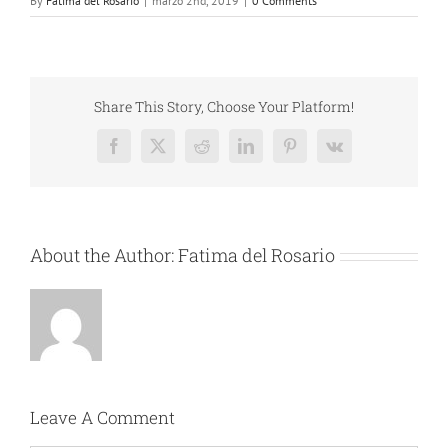
By
Fatima del Rosario
|
marzo 2nd, 2019
|
0 Comments
Share This Story, Choose Your Platform!
Facebook
X
Reddit
LinkedIn
Pinterest
Vk
About the Author:
Fatima del Rosario
Leave A Comment