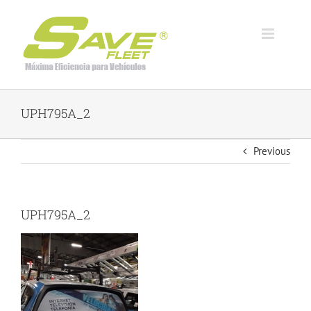
Skip
to
content
UPH795A_2
Previous
UPH795A_2