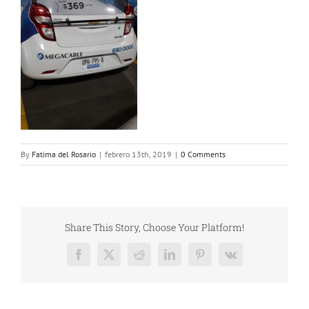
By
Fatima del Rosario
|
febrero 13th, 2019
|
0 Comments
Share This Story, Choose Your Platform!
Facebook
X
Reddit
LinkedIn
Pinterest
Vk