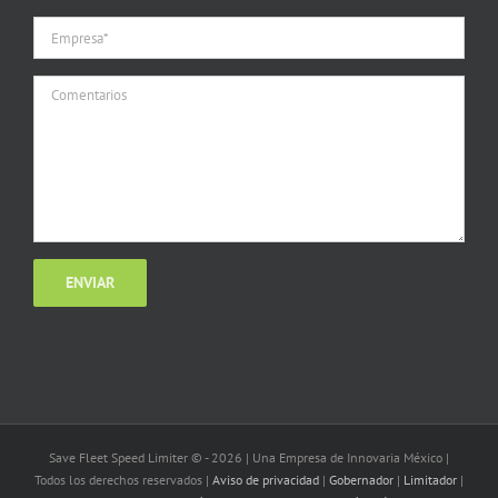
Save Fleet Speed Limiter © -
2026 | Una Empresa de Innovaria México |
Todos los derechos reservados |
Aviso de privacidad
|
Gobernador
|
Limitador
|