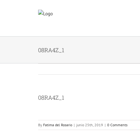
Skip
to
content
08RA4Z_1
08RA4Z_1
By
Fatima del Rosario
|
junio 25th, 2019
|
0 Comments