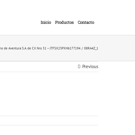
Inicio
Productos
Contacto
smo de Aventura S.A. de C.V. Nro 51 – JTFSX23PXH6177194
08RA4Z_1
Previous