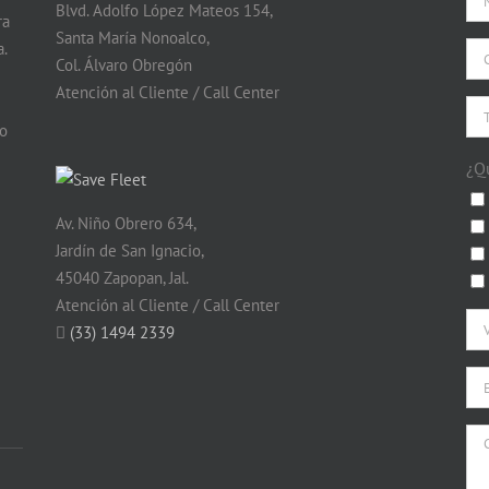
Blvd. Adolfo López Mateos 154,
ra
Santa María Nonoalco,
.
Col. Álvaro Obregón
Atención al Cliente / Call Center
do
¿Q
Av. Niño Obrero 634,
Jardín de San Ignacio,
45040 Zapopan, Jal.
Atención al Cliente / Call Center
(33) 1494 2339