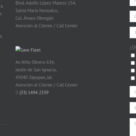
Blvd. Adolfo López Mateos 154,
ra
Santa María Nonoalco,
.
Col. Álvaro Obregón
Atención al Cliente / Call Center
do
¿Q
Av. Niño Obrero 634,
Jardín de San Ignacio,
45040 Zapopan, Jal.
Atención al Cliente / Call Center
(33) 1494 2339