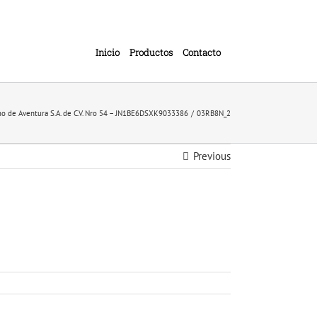
Inicio
Productos
Contacto
smo de Aventura S.A. de C.V. Nro 54 – JN1BE6DSXK9033386
03RB8N_2
Previous