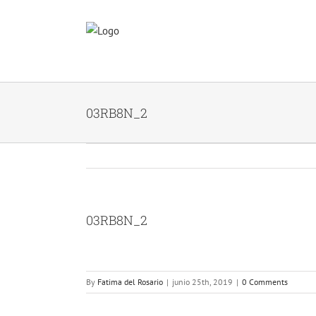
Skip
to
content
03RB8N_2
03RB8N_2
By
Fatima del Rosario
|
junio 25th, 2019
|
0 Comments