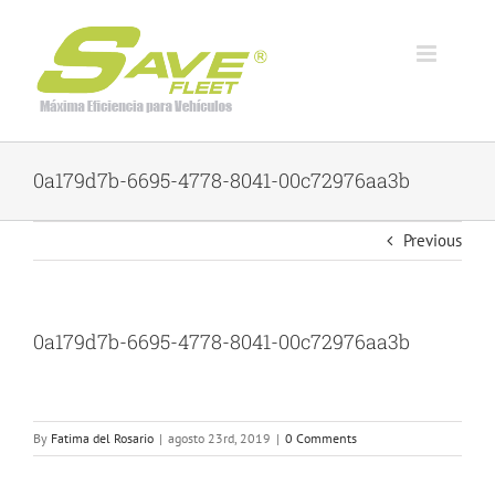
Skip
to
content
0a179d7b-6695-4778-8041-00c72976aa3b
Previous
0a179d7b-6695-4778-8041-00c72976aa3b
By
Fatima del Rosario
|
agosto 23rd, 2019
|
0 Comments