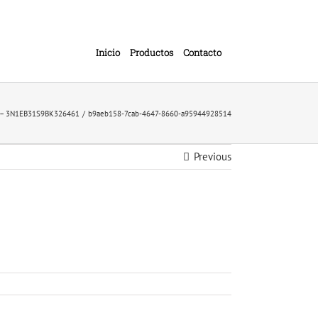
Inicio
Productos
Contacto
MA – 3N1EB31S9BK326461
b9aeb158-7cab-4647-8660-a95944928514
Previous