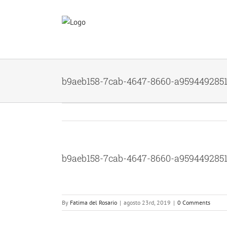
Skip
to
content
b9aeb158-7cab-4647-8660-a959449285
b9aeb158-7cab-4647-8660-a959449285
By
Fatima del Rosario
|
agosto 23rd, 2019
|
0 Comments