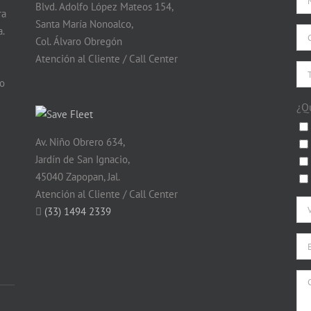
Blvd. Adolfo López Mateos 154,
ra
Santa María Nonoalco,
.
Col. Álvaro Obregón
Atención al Cliente / Call Center
do
¿Q
Av. Niño Obrero 634,
Jardín de San Ignacio,
45040 Zapopan, Jal.
Atención al Cliente / Call Center
(33) 1494 2339