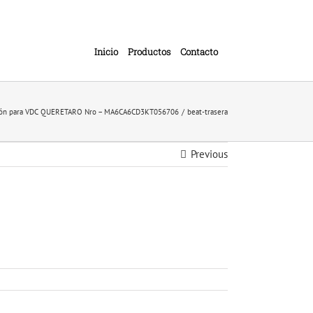
Inicio
Productos
Contacto
ción para VDC QUERETARO Nro – MA6CA6CD3KT056706
beat-trasera
Previous