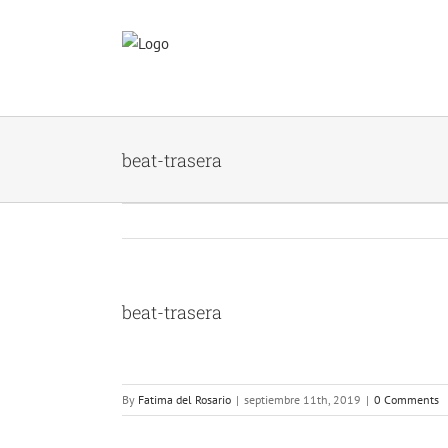
Skip
to
content
beat-trasera
beat-trasera
By
Fatima del Rosario
|
septiembre 11th, 2019
|
0 Comments