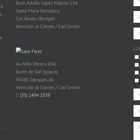
Blvd. Adolfo López Mateos 154,
ra
Santa María Nonoalco,
.
Col. Álvaro Obregón
Atención al Cliente / Call Center
do
¿Q
Av. Niño Obrero 634,
Jardín de San Ignacio,
45040 Zapopan, Jal.
Atención al Cliente / Call Center
(33) 1494 2339