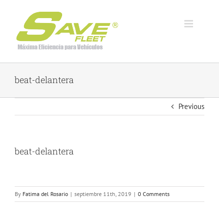
Skip
to
content
beat-delantera
Previous
beat-delantera
By
Fatima del Rosario
|
septiembre 11th, 2019
|
0 Comments