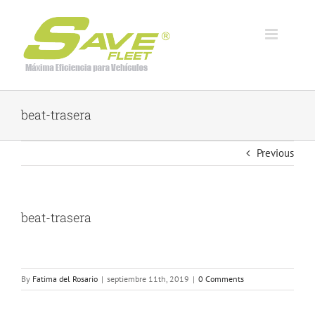
Skip
to
content
beat-trasera
Previous
beat-trasera
By
Fatima del Rosario
|
septiembre 11th, 2019
|
0 Comments