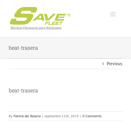
Skip
to
content
beat-trasera
Previous
beat-trasera
By
Fatima del Rosario
|
septiembre 11th, 2019
|
0 Comments