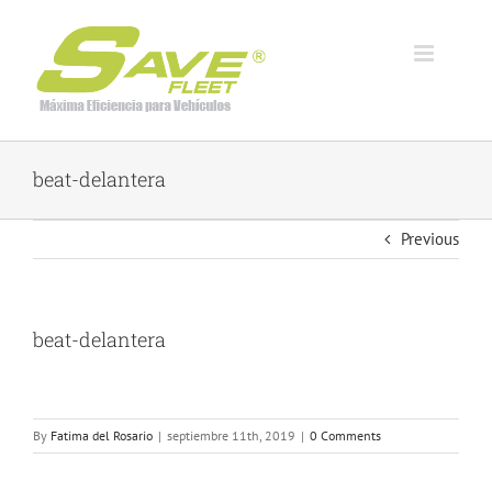
Skip
to
content
beat-delantera
Previous
beat-delantera
By
Fatima del Rosario
|
septiembre 11th, 2019
|
0 Comments