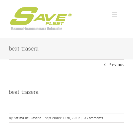
Skip
to
content
beat-trasera
Previous
beat-trasera
By
Fatima del Rosario
|
septiembre 11th, 2019
|
0 Comments