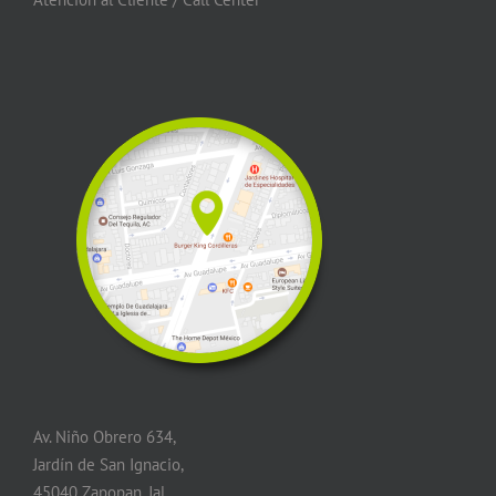
Av. Niño Obrero 634,
Jardín de San Ignacio,
45040 Zapopan, Jal.