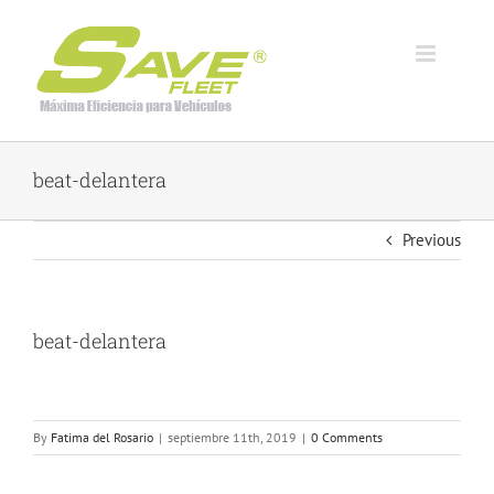
Skip
to
content
beat-delantera
Previous
beat-delantera
By
Fatima del Rosario
|
septiembre 11th, 2019
|
0 Comments