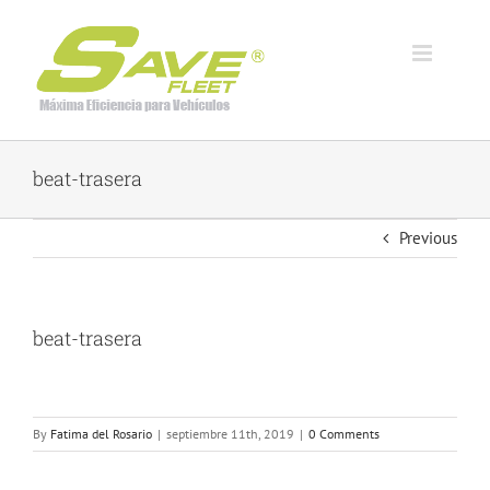
Skip
to
content
beat-trasera
Previous
beat-trasera
By
Fatima del Rosario
|
septiembre 11th, 2019
|
0 Comments