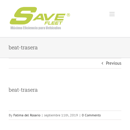
Skip
to
content
beat-trasera
Previous
beat-trasera
By
Fatima del Rosario
|
septiembre 11th, 2019
|
0 Comments