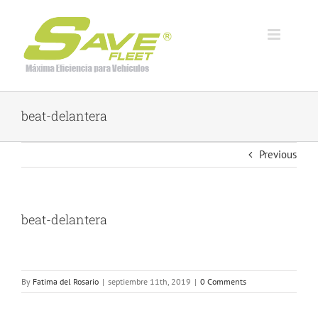
Skip
to
content
beat-delantera
Previous
beat-delantera
By
Fatima del Rosario
|
septiembre 11th, 2019
|
0 Comments