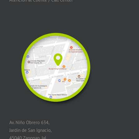
Av. Niño Obrero 634,
Jardín de San Ignacio,
45040 Zapopan, Jal.