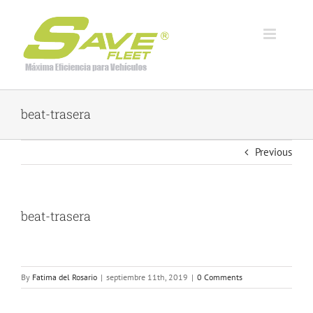
Skip
to
content
beat-trasera
Previous
beat-trasera
By
Fatima del Rosario
|
septiembre 11th, 2019
|
0 Comments