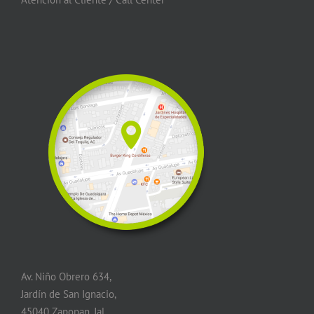
Av. Niño Obrero 634,
Jardín de San Ignacio,
45040 Zapopan, Jal.